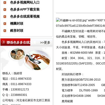
色多多视频网站入口
色多多APP下载安装
色多多在线观看视频
封頭.jpg" width="400" he
橢圓封頭
07/a5c997f1a61230cf0c0ebf7398314b6
錐形封頭
不鏽鋼大型封頭是一種用來封堵不鏽
似的產品有盲板、管帽、堵頭等
色多多视频网站入口
的其他叫法：
聯係色多多在线观看
>>更多
大小頭旋邊、平底、半球形旋邊、
色多
規格：Ф32MM-6000 MM
厚度：1
材質：304、304L、321、316、316L、31
S31803/S32205) (SAF2205) 、00
材質。
聯係人：孫經理
封頭的執行標準：
電話：0311-89874333
壓力容器封頭GB/T25198-201
傳真：0311-89874333
管路標準GB/T12459-2005 GB
手機：13393012173
電力標準 DL/T695-1999 D
Q Q：2238860301
石化標準SH3408-1996 SH3409
公司地址：河北省石家莊市北郊工業區
應用範圍